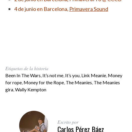
4 de junio en Barcelona,
Primavera Sound
Etiquetas de la historia
Been In The Wars
,
It’s not me
,
It’s you
,
Link Meanie
,
Money
for rope
,
Money for the Rope
,
The Meanies
,
The Meanies
gira
,
Wally Kempton
Escrito por
Carlos Pérez Báez