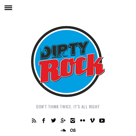
DON'T THINK TWICE, IT'S ALL RIGHT