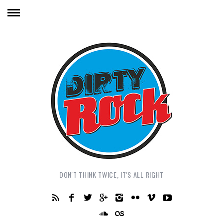
DON'T THINK TWICE, IT'S ALL RIGHT