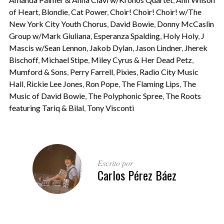
of Heart
,
Blondie
,
Cat Power
,
Choir! Choir! Choir! w/The
New York City Youth Chorus
,
David Bowie
,
Donny McCaslin
Group w/Mark Giuliana
,
Esperanza Spalding
,
Holy Holy
,
J
Mascis w/Sean Lennon
,
Jakob Dylan
,
Jason Lindner
,
Jherek
Bischoff
,
Michael Stipe
,
Miley Cyrus & Her Dead Petz
,
Mumford & Sons
,
Perry Farrell
,
Pixies
,
Radio City Music
Hall
,
Rickie Lee Jones
,
Ron Pope
,
The Flaming Lips
,
The
Music of David Bowie
,
The Polyphonic Spree
,
The Roots
featuring Tariq & Bilal
,
Tony Visconti
Escrito por
Carlos Pérez Báez