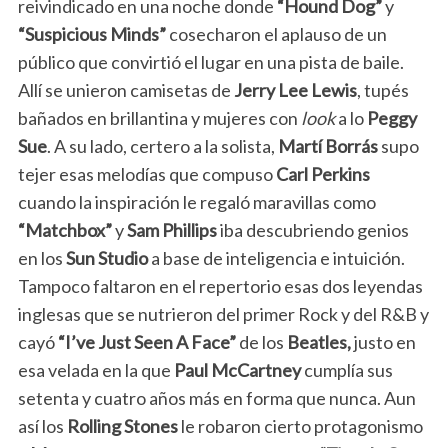
reivindicado en una noche donde
“Hound Dog”
y
“Suspicious Minds”
cosecharon el aplauso de un
público que convirtió el lugar en una pista de baile.
Allí se unieron camisetas de
Jerry Lee Lewis
, tupés
bañados en brillantina y mujeres con
look
a lo
Peggy
Sue
. A su lado, certero a la solista,
Martí Borrás
supo
tejer esas melodías que compuso
Carl Perkins
cuando la inspiración le regaló maravillas como
“Matchbox”
y
Sam Phillips
iba descubriendo genios
en los
Sun Studio
a base de inteligencia e intuición.
Tampoco faltaron en el repertorio esas dos leyendas
inglesas que se nutrieron del primer Rock y del R&B y
cayó
“I’ve Just Seen A Face”
de los
Beatles,
justo en
esa velada en la que
Paul McCartney
cumplía sus
setenta y cuatro años más en forma que nunca. Aun
así los
Rolling Stones
le robaron cierto protagonismo