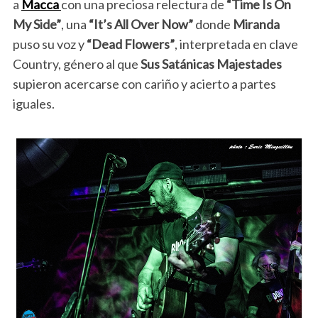
a
Macca
con una preciosa relectura de
“Time Is On
My Side”
, una
“It’s All Over Now”
donde
Miranda
puso su voz y
“Dead Flowers”
, interpretada en clave
Country, género al que
Sus Satánicas Majestades
supieron acercarse con cariño y acierto a partes
iguales.