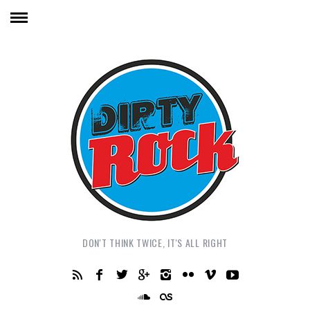
DON'T THINK TWICE, IT'S ALL RIGHT