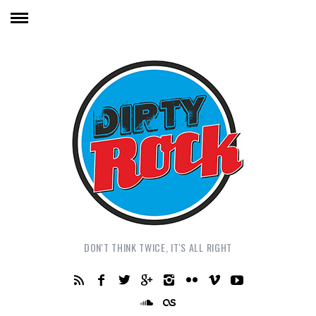
DON'T THINK TWICE, IT'S ALL RIGHT