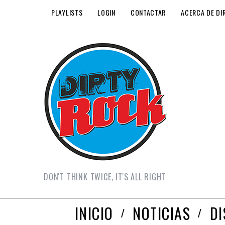
PLAYLISTS
LOGIN
CONTACTAR
ACERCA DE DI
DON'T THINK TWICE, IT'S ALL RIGHT
INICIO
NOTICIAS
D