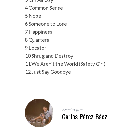
4 Common Sense
5 Nope
6 Someone to Lose
7 Happiness
8 Quarters
9 Locator
10 Shrug and Destroy
11 We Aren’t the World (Safety Girl)
12 Just Say Goodbye
Escrito por
Carlos Pérez Báez