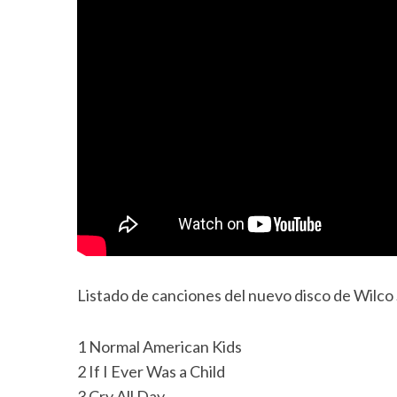
Listado de canciones del nuevo disco de Wilco
1 Normal American Kids
2 If I Ever Was a Child
3 Cry All Day