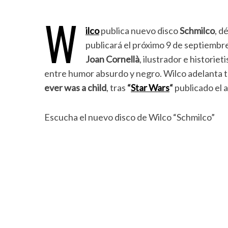
W
ilco
publica nuevo disco
Schmilco
, d
publicará el próximo 9 de septiembre
Joan Cornellà
, ilustrador e historie
entre humor absurdo y negro. Wilco adelanta t
ever was a child
, tras
“
Star Wars
“
publicado el 
Escucha el nuevo disco de Wilco “Schmilco”