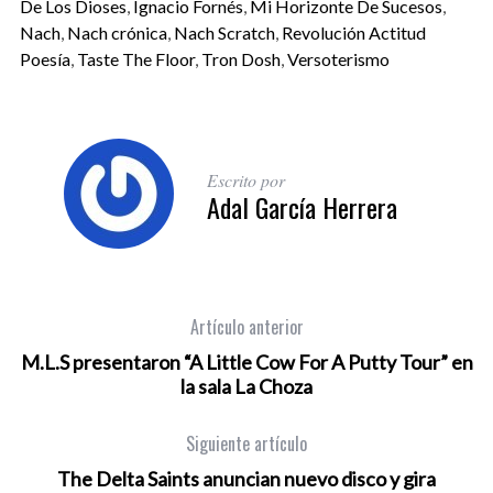
De Los Dioses
,
Ignacio Fornés
,
Mi Horizonte De Sucesos
,
Nach
,
Nach crónica
,
Nach Scratch
,
Revolución Actitud
Poesía
,
Taste The Floor
,
Tron Dosh
,
Versoterismo
Escrito por
Adal García Herrera
Artículo anterior
M.L.S presentaron “A Little Cow For A Putty Tour” en
la sala La Choza
Siguiente artículo
The Delta Saints anuncian nuevo disco y gira