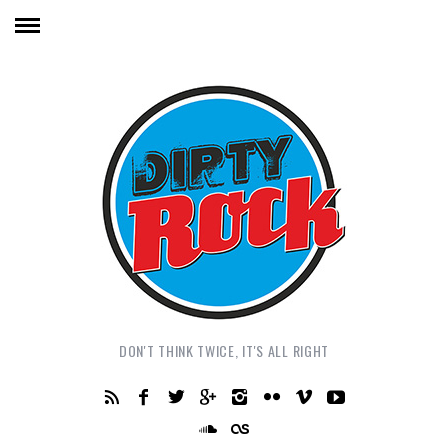
DON'T THINK TWICE, IT'S ALL RIGHT