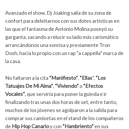
Avanzado el show, Dj Joaking salía de su zona de
confort para deleitarnos con sus dotes artísticas en
las que el fantasma de Antonio Molina poseyó su
garganta, sacando a relucir su lado más carismático
arrancándonos una sonrisa y previamente Tron
Dosh, hacía lo propio con un rap “a cappella” marca de
la casa.
No faltaron a la cita
“Manifiesto”
,
“Ellas
“,
“Los
Tatuajes De Mi Alma”
,
“Viviendo”
o
“Efectos
Vocales”
, que serviría para poner la guinda e ir
finalizando tras unas dos horas de set, entre tanto,
muchos de los jóvenes se agolparon a la salida para
comprar sus camisetas en el stand de los compañeros
de
Hip Hop Canario
y con
“Hambriento”
en sus