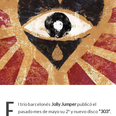
E
l trío barcelonés
Jolly Jumper
publicó el
pasado mes de mayo su 2º y nuevo disco
“303”
,