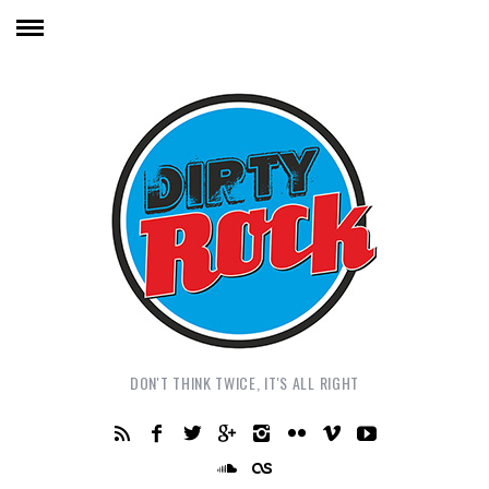
DON'T THINK TWICE, IT'S ALL RIGHT