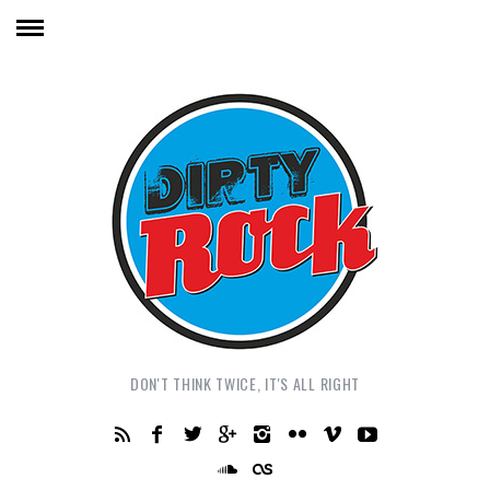
DON'T THINK TWICE, IT'S ALL RIGHT