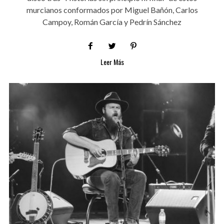
murcianos conformados por Miguel Bañón, Carlos
Campoy, Román García y Pedrín Sánchez
Leer Más