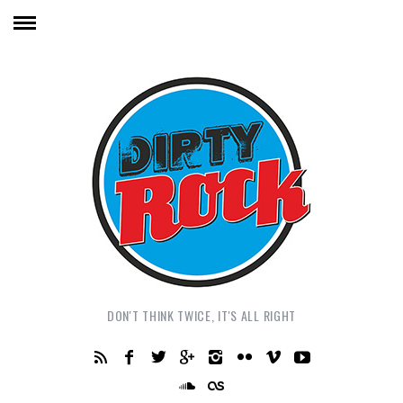
DON'T THINK TWICE, IT'S ALL RIGHT