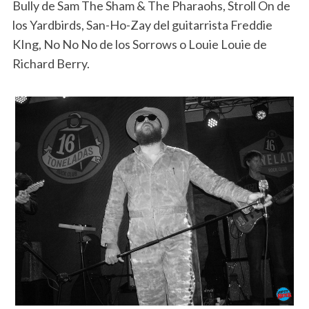
Bully de Sam The Sham & The Pharaohs, Stroll On de
los Yardbirds, San-Ho-Zay del guitarrista Freddie
KIng, No No No de los Sorrows o Louie Louie de
Richard Berry.