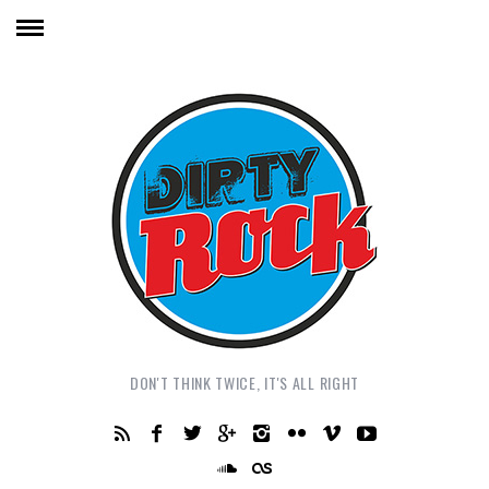
DON'T THINK TWICE, IT'S ALL RIGHT