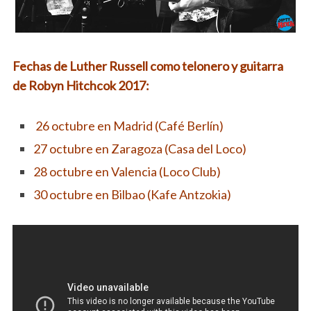
Fechas de Luther Russell como telonero y guitarra
de Robyn Hitchcok 2017:
26 octubre en Madrid (Café Berlín)
27 octubre en Zaragoza (Casa del Loco)
28 octubre en Valencia (Loco Club)
30 octubre en Bilbao (Kafe Antzokia)