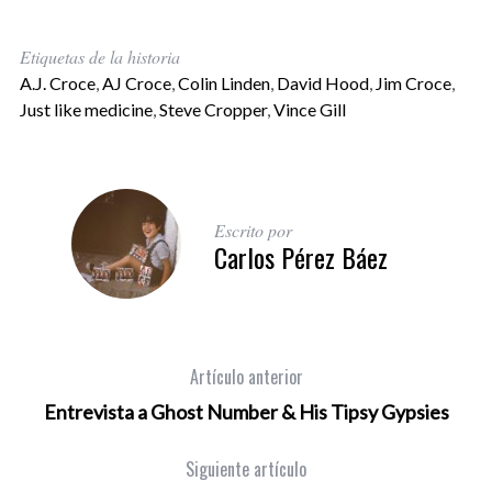
Etiquetas de la historia
A.J. Croce
,
AJ Croce
,
Colin Linden
,
David Hood
,
Jim Croce
,
Just like medicine
,
Steve Cropper
,
Vince Gill
Escrito por
Carlos Pérez Báez
Artículo anterior
Entrevista a Ghost Number & His Tipsy Gypsies
Siguiente artículo