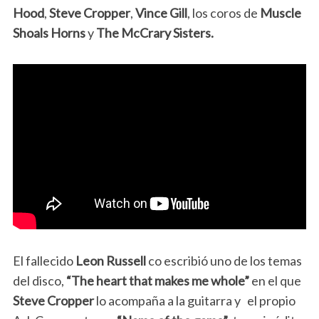
Hood
,
Steve Cropper
,
Vince Gill
, los coros de
Muscle
Shoals Horns
y
The McCrary Sisters.
El fallecido
Leon Russell
co escribió uno de los temas
del disco,
“The heart that makes me whole”
en el que
Steve Cropper
lo acompaña a la guitarra y el propio