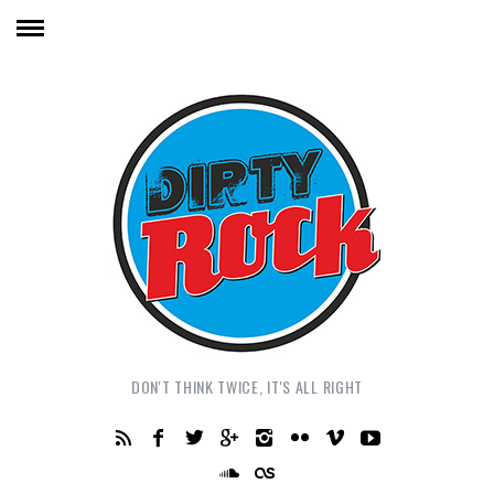
DON'T THINK TWICE, IT'S ALL RIGHT