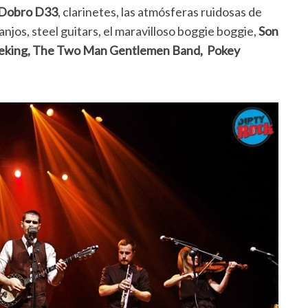
Dobro D33
, clarinetes, las atmósferas ruidosas de
jos, steel guitars, el maravilloso boggie boggie,
Son
neking, The Two Man Gentlemen Band, Pokey