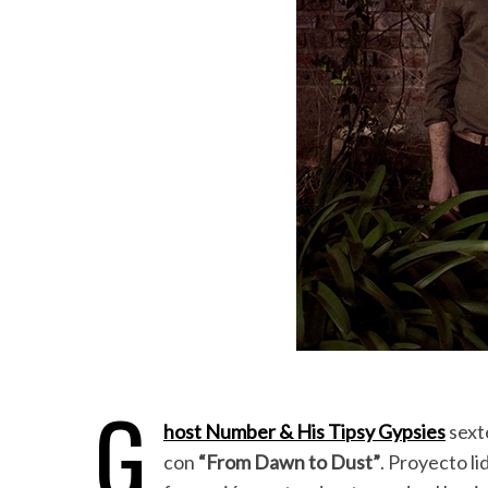
G
host Number & His Tipsy Gypsies
sext
con
“From Dawn to Dust”
. Proyecto l