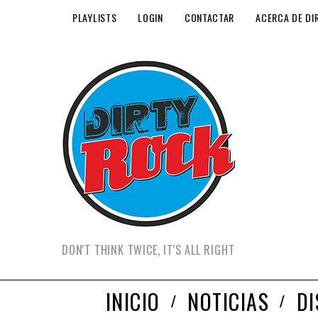
PLAYLISTS
LOGIN
CONTACTAR
ACERCA DE DI
DON'T THINK TWICE, IT'S ALL RIGHT
INICIO
NOTICIAS
D