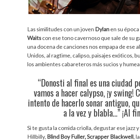
Las similitudes con un joven
Dylan
en su época 
Waits
con ese tono cavernoso que sale de su ga
una docena de canciones nos empapa de ese al
Unidos, al ragtime, calipso, paisajes exóticos, b
los ambientes cabareteros más sucios y humea
“Donosti al final es una ciudad pe
vamos a hacer calypso, ¡y swing! C
intento de hacerlo sonar antiguo, qu
a la vez y blabla…” ¡Al f
Si te gusta la comida criolla, degustar ese jazz
Hillbilly,
Blind Boy Fuller, Scrapper Blackwell
, 