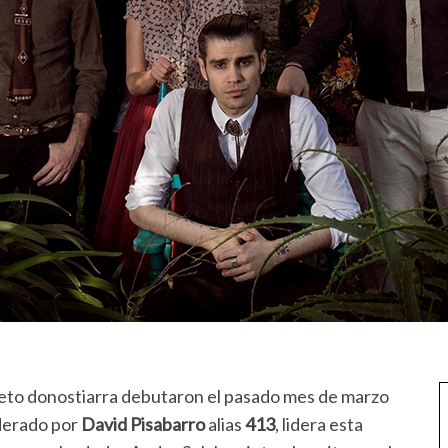
eto donostiarra debutaron el pasado mes de marzo
iderado por
David Pisabarro
alias
413
, lidera esta