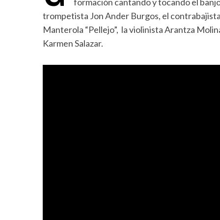
formación cantando y tocando el banjo y
trompetista Jon Ander Burgos, el contrabajist
Manterola “Pellejo”, la violinista Arantza Molin
Karmen Salazar.