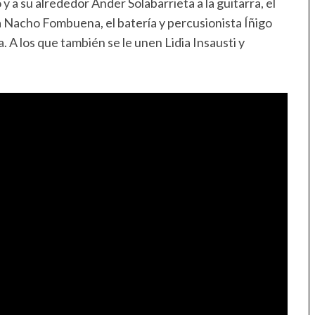
 a su alrededor Ander Solabarrieta a la guitarra, el
a Nacho Fombuena, el batería y percusionista Íñigo
a. A los que también se le unen Lidia Insausti y