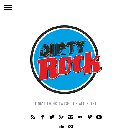
DON'T THINK TWICE, IT'S ALL RIGHT