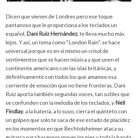
Dicen que vienen de Londres pero ese toque
pantanoso que le proporciona a los teclados un
español,
Dani Ruiz Hernández
, te lleva mucho más
lejos. Y así, un tema como “London Rain”, se hace
universal porque es en sí mismo un crisol de
sentimientos que se hacen música y que unen el
continente americano con las islas británicas, y
definitivamente con todos los que amamos esa
corriente de emoción que no tiene fronteras. Dani
Ruiz aporta también segundas voces, tan sutiles que
se confunden con la melodía de los teclados, y
Neil
Findlay
, a la batería, a lo suyo, cierra el quinteto con
un golpeo que solo te saca de ese estado de placidez
en los momentos en que Bechtolsheimer ataca su
guitarra para hacernos mover los pies y toda la banda