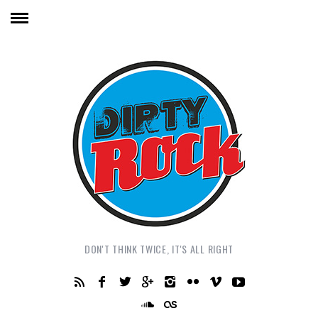
DON'T THINK TWICE, IT'S ALL RIGHT