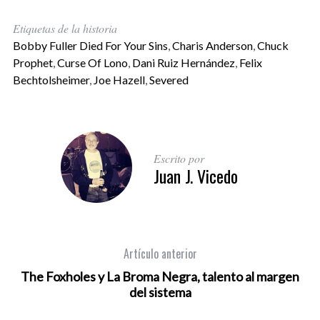
Etiquetas de la historia
Bobby Fuller Died For Your Sins
,
Charis Anderson
,
Chuck
Prophet
,
Curse Of Lono
,
Dani Ruiz Hernández
,
Felix
Bechtolsheimer
,
Joe Hazell
,
Severed
Escrito por
Juan J. Vicedo
Artículo anterior
The Foxholes y La Broma Negra, talento al margen
del sistema