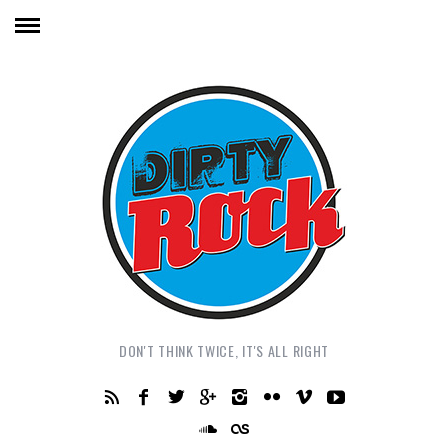
DON'T THINK TWICE, IT'S ALL RIGHT