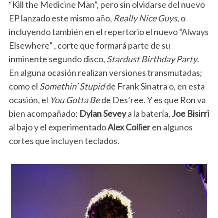
“Kill the Medicine Man”, pero sin olvidarse del nuevo
EP lanzado este mismo año,
Really Nice Guys
, o
incluyendo también en el repertorio el nuevo “Always
Elsewhere” , corte que formará parte de su
inminente segundo disco,
Stardust Birthday Party
.
En alguna ocasión realizan versiones transmutadas;
como el
Somethin’ Stupid
de Frank Sinatra o, en esta
ocasión, el
You Gotta Be
de Des’ree. Y es que Ron va
bien acompañado:
Dylan Sevey
a la batería,
Joe Bisirri
al bajo y el experimentado
Alex Collier
en algunos
cortes que incluyen teclados.