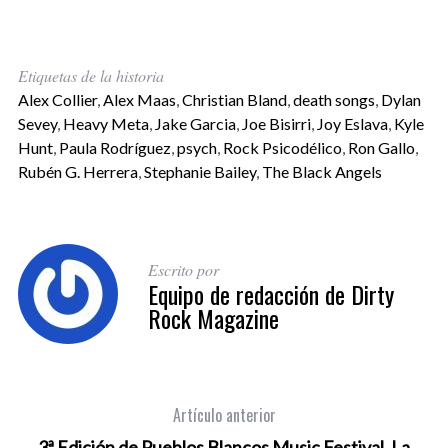
Etiquetas de la historia
Alex Collier
,
Alex Maas
,
Christian Bland
,
death songs
,
Dylan
Sevey
,
Heavy Meta
,
Jake Garcia
,
Joe Bisirri
,
Joy Eslava
,
Kyle
Hunt
,
Paula Rodríguez
,
psych
,
Rock Psicodélico
,
Ron Gallo
,
Rubén G. Herrera
,
Stephanie Bailey
,
The Black Angels
Escrito por
Equipo de redacción de Dirty
Rock Magazine
Artículo anterior
3ª Edición de Pueblos Blancos Music Festival. La