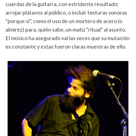
cuerdas de la guitarra, con estridente resultado;
arrojar plátanos al público, o incluir texturas sonoras
“porque sí”, como el uso de un mortero de acero (o
almirez) para, quién sabe, un matiz “ritual” al asunto.
El músico ha asegurado varias veces que su mutación
es constante y estas fueron claras muestras de ello.