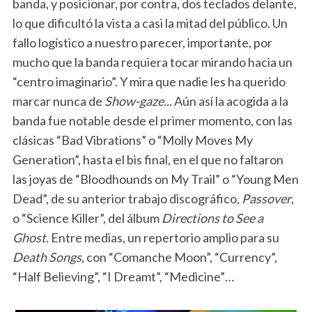
banda, y posicionar, por contra, dos teclados delante,
lo que dificultó la vista a casi la mitad del público. Un
fallo logístico a nuestro parecer, importante, por
mucho que la banda requiera tocar mirando hacia un
“centro imaginario”. Y mira que nadie les ha querido
marcar nunca de
Show-gaze..
. Aún así la acogida a la
banda fue notable desde el primer momento, con las
clásicas “Bad Vibrations” o “Molly Moves My
Generation”, hasta el bis final, en el que no faltaron
las joyas de “Bloodhounds on My Trail” o “Young Men
Dead”, de su anterior trabajo discográfico,
Passover
,
o “Science Killer”, del álbum
Directions to See a
Ghost.
Entre medias, un repertorio amplio para su
Death Songs
, con “Comanche Moon”, “Currency”,
“Half Believing”, “I Dreamt”, “Medicine”…