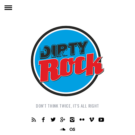
DON'T THINK TWICE, IT'S ALL RIGHT