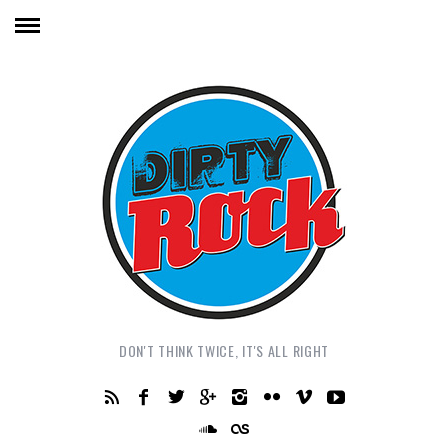
DON'T THINK TWICE, IT'S ALL RIGHT