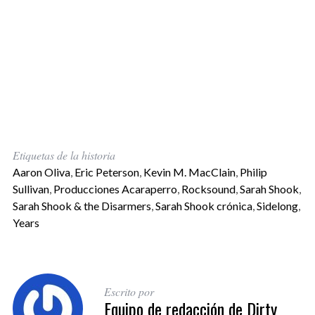
Etiquetas de la historia
Aaron Oliva
,
Eric Peterson
,
Kevin M. MacClain
,
Philip
Sullivan
,
Producciones Acaraperro
,
Rocksound
,
Sarah Shook
,
Sarah Shook & the Disarmers
,
Sarah Shook crónica
,
Sidelong
,
Years
Escrito por
Equipo de redacción de Dirty