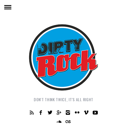
DON'T THINK TWICE, IT'S ALL RIGHT