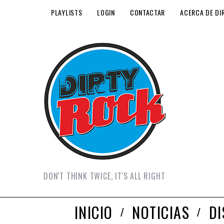
PLAYLISTS
LOGIN
CONTACTAR
ACERCA DE DI
DON'T THINK TWICE, IT'S ALL RIGHT
INICIO
NOTICIAS
D