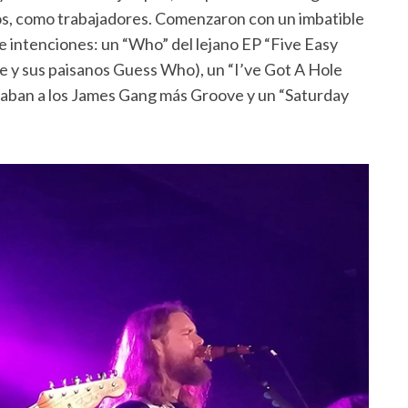
os, como trabajadores. Comenzaron con un imbatible
e intenciones: un “Who” del lejano EP “Five Easy
e y sus paisanos Guess Who), un “I’ve Got A Hole
ban a los James Gang más Groove y un “Saturday