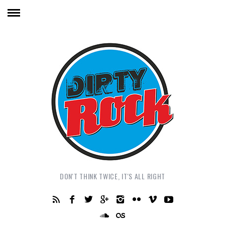
DON'T THINK TWICE, IT'S ALL RIGHT