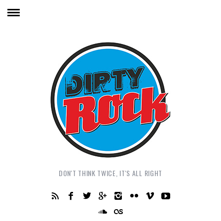
DON'T THINK TWICE, IT'S ALL RIGHT