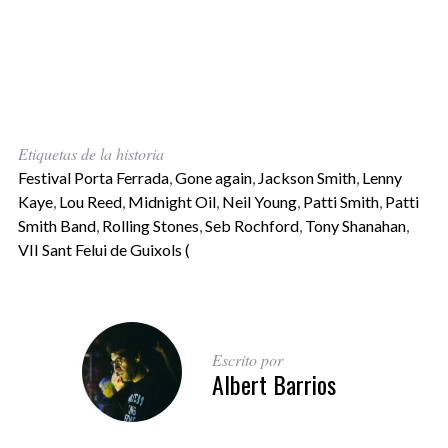
Etiquetas de la historia
Festival Porta Ferrada
,
Gone again
,
Jackson Smith
,
Lenny
Kaye
,
Lou Reed
,
Midnight Oil
,
Neil Young
,
Patti Smith
,
Patti
Smith Band
,
Rolling Stones
,
Seb Rochford
,
Tony Shanahan
,
VII Sant Felui de Guixols (
Escrito por
Albert Barrios