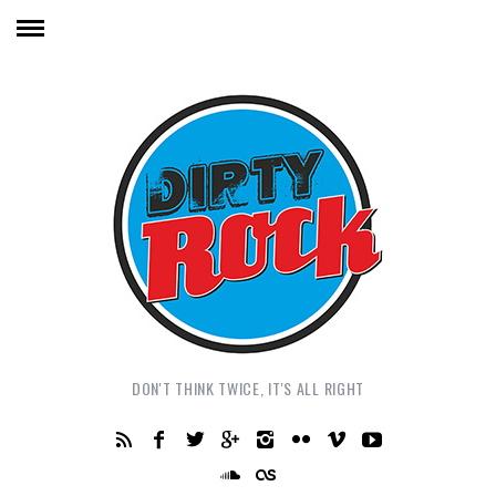
DON'T THINK TWICE, IT'S ALL RIGHT