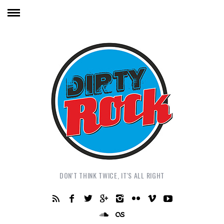
DON'T THINK TWICE, IT'S ALL RIGHT