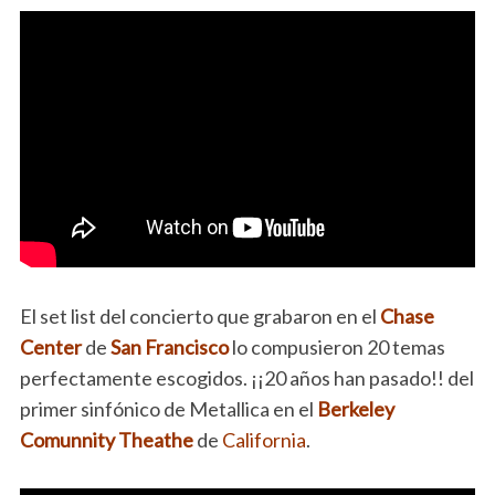
El set list del concierto que grabaron en el
Chase
Center
de
San Francisco
lo compusieron 20 temas
perfectamente escogidos. ¡¡20 años han pasado!! del
primer sinfónico de Metallica en el
Berkeley
Comunnity Theathe
de
California
.