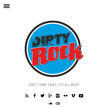
DON'T THINK TWICE, IT'S ALL RIGHT