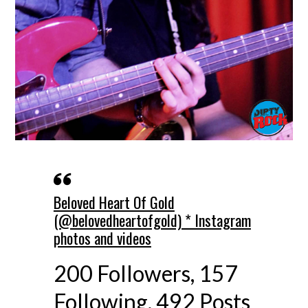
Beloved Heart Of Gold
(@belovedheartofgold) * Instagram
photos and videos
200 Followers, 157
Following, 492 Posts