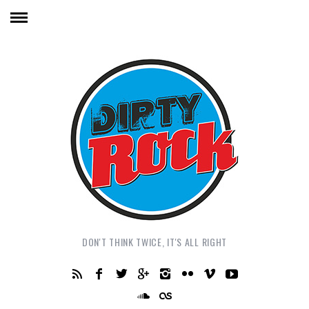
DON'T THINK TWICE, IT'S ALL RIGHT