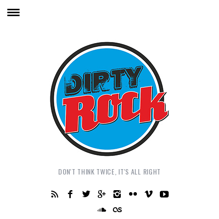
DON'T THINK TWICE, IT'S ALL RIGHT