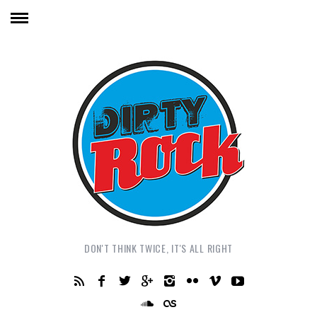
DON'T THINK TWICE, IT'S ALL RIGHT