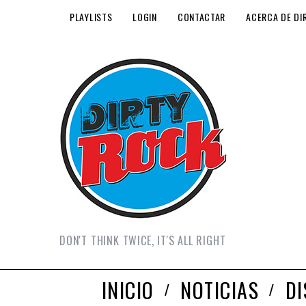
PLAYLISTS
LOGIN
CONTACTAR
ACERCA DE DI
DON'T THINK TWICE, IT'S ALL RIGHT
INICIO
NOTICIAS
D