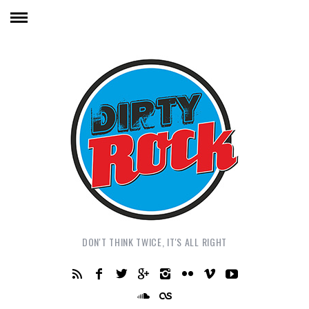
DON'T THINK TWICE, IT'S ALL RIGHT