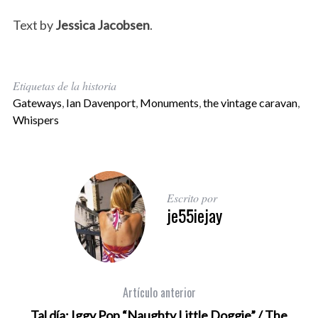
Text by
Jessica Jacobsen
.
Etiquetas de la historia
Gateways
,
Ian Davenport
,
Monuments
,
the vintage caravan
,
Whispers
Escrito por
je55iejay
Artículo anterior
Tal día: Iggy Pop “Naughty Little Doggie” / The