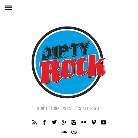
DON'T THINK TWICE, IT'S ALL RIGHT