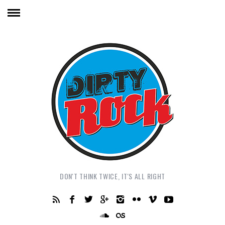
DON'T THINK TWICE, IT'S ALL RIGHT