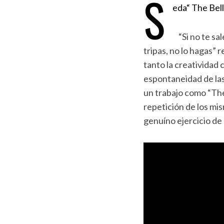
S
eda“ The Bel
“Si no te sal
tripas, no lo hagas” 
tanto la creatividad 
espontaneidad de las
un trabajo como “The
repetición de los m
genuíno ejercicio de 