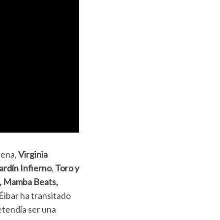
cena,
Virginia
ardín Infierno
,
Toro y
s, Mamba Beats,
 Éibar ha transitado
etendía ser una