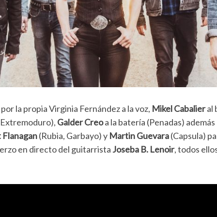
or la propia Virginia Fernández a la voz,
Mikel Cabalier
al 
 (Extremoduro),
Galder Creo
a la batería (Penadas) además 
t Flanagan
(Rubia, Garbayo) y
Martin Guevara
(Capsula) pa
uerzo en directo del guitarrista
Joseba B. Lenoir
, todos ell