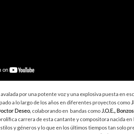
 avalada por una potente voz y una explosiva puesta en es
ipado a lo largo de los años en diferentes proyectos como
J
 Doctor Deseo
, colaborando en bandas como
J.O.E., Bonzo
 prolífica carrera de esta cantante y compositora nacida en
tilos y géneros y lo que en los últimos tiempos tan solo pr