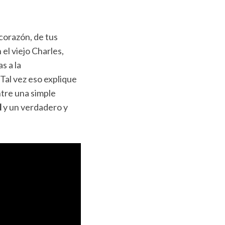
 corazón, de tus
el viejo Charles,
s a la
Tal vez eso explique
ntre una simple
l
y un verdadero y