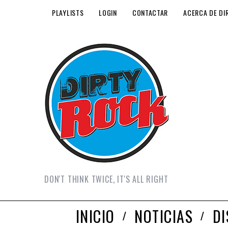
PLAYLISTS
LOGIN
CONTACTAR
ACERCA DE DI
DON'T THINK TWICE, IT'S ALL RIGHT
INICIO
NOTICIAS
D