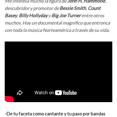
Me interesa mucho la figura de
John H. Hammond
,
descubridor y promotor de
Bessie Smith
,
Count
Basey
,
Billy Hollyday
y
Big Joe Turner
entre otros
muchos. Hay un documental magnífico que entronca
con toda la música Norteamérica a través de su vida.
-De tu faceta como cantante y tu paso por bandas