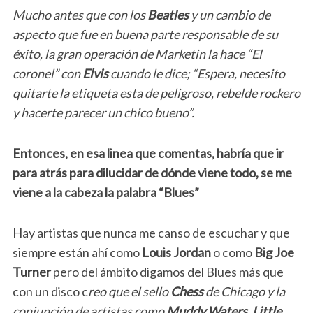
Mucho antes que con los
Beatles
y un cambio de
aspecto que fue en buena parte responsable de su
éxito, la gran operación de Marketin la hace “El
coronel” con
Elvis
cuando le dice; “Espera, necesito
quitarte la etiqueta esta de peligroso, rebelde rockero
y hacerte parecer un chico bueno”.
Entonces, en esa linea que comentas, habría que ir
para atrás para dilucidar de dónde viene todo, se me
viene a la cabeza la palabra “Blues”
Hay artistas que nunca me canso de escuchar y que
siempre están ahí como
Louis Jordan
o como
Big Joe
Turner
pero del ámbito digamos del Blues más que
con un disco c
reo que el sello
Chess
de Chicago y la
conjunción de artistas como
Muddy Waters
,
Little