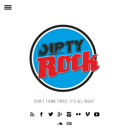
DON'T THINK TWICE, IT'S ALL RIGHT