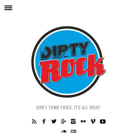
DON'T THINK TWICE, IT'S ALL RIGHT