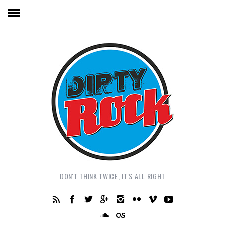
DON'T THINK TWICE, IT'S ALL RIGHT