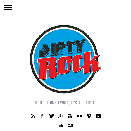
DON'T THINK TWICE, IT'S ALL RIGHT