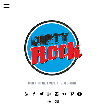
DON'T THINK TWICE, IT'S ALL RIGHT