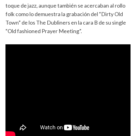
toque de jazz, aunque también se acercaban al rollo
folk como lo demuestra la grabación del “Dirty Old
Town” de los The Dubliners en la cara B de su single
“Old fashioned Prayer Meeting”.