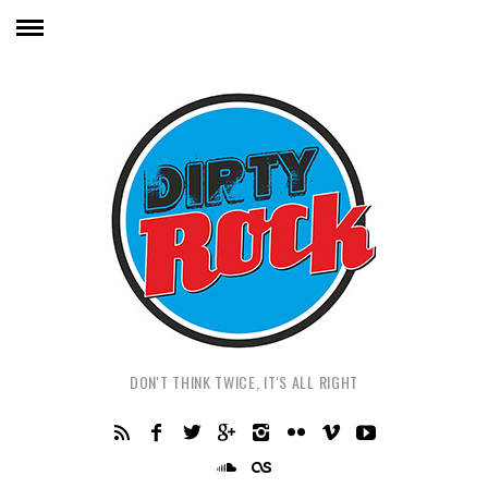
DON'T THINK TWICE, IT'S ALL RIGHT