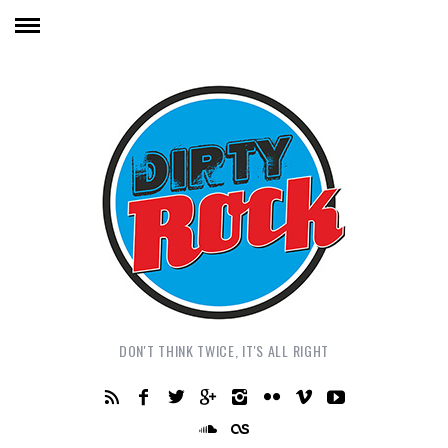
DON'T THINK TWICE, IT'S ALL RIGHT