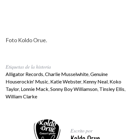
Foto Koldo Orue.
Etiquetas de la historia
Alligator Records
,
Charlie Musselwhite
,
Genuine
Houserockin' Music
,
Katie Webster
,
Kenny Neal
,
Koko
Taylor
,
Lonnie Mack
,
Sonny Boy Williamson
,
Tinsley Ellis
,
William Clarke
Escrito por
Koldo Orue