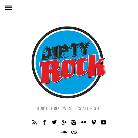
DON'T THINK TWICE, IT'S ALL RIGHT