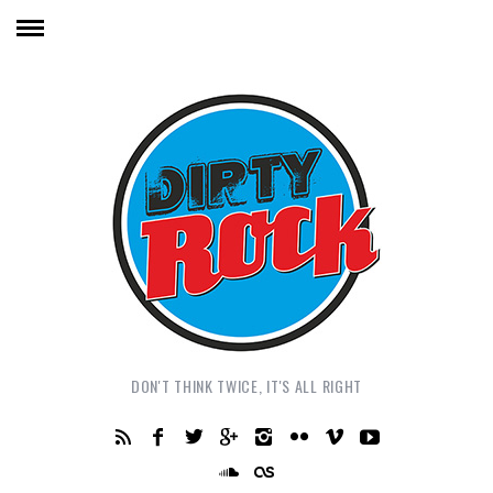
DON'T THINK TWICE, IT'S ALL RIGHT