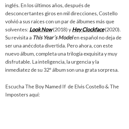
inglés. En los últimos años, después de
desconcertantes giros en mil direcciones, Costello
volvió a sus raíces con un par de álbumes más que
solventes:
Look Now
(2018) y
Hey Clockface
(2020).
Su revisita a
This Year´s Model
en español no deja de
ser una anécdota divertida. Pero ahora, con este
nuevo álbum, completa una trilogía exquisita y muy
disfrutable. La inteligencia, la urgencia y la
inmediatez de su 32º álbum son una grata sorpresa.
Escucha The Boy Named If de Elvis Costello & The
Imposters aquí: