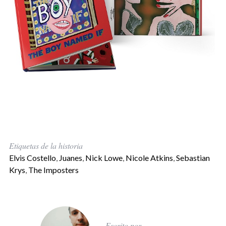
Etiquetas de la historia
Elvis Costello
,
Juanes
,
Nick Lowe
,
Nicole Atkins
,
Sebastian
Krys
,
The Imposters
Escrito por