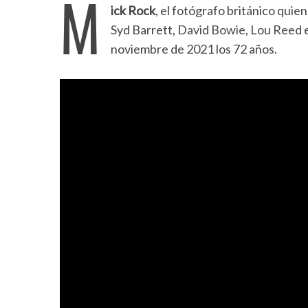
M
ick Rock
, el fotógrafo británico qui
Syd Barrett, David Bowie, Lou Reed e
noviembre de 2021 los 72 años.