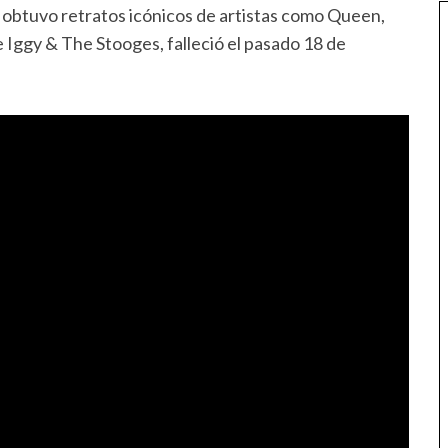
en obtuvo retratos icónicos de artistas como Queen,
 Iggy & The Stooges, falleció el pasado 18 de