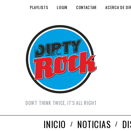
PLAYLISTS
LOGIN
CONTACTAR
ACERCA DE DI
DON'T THINK TWICE, IT'S ALL RIGHT
INICIO
NOTICIAS
D