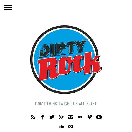
DON'T THINK TWICE, IT'S ALL RIGHT