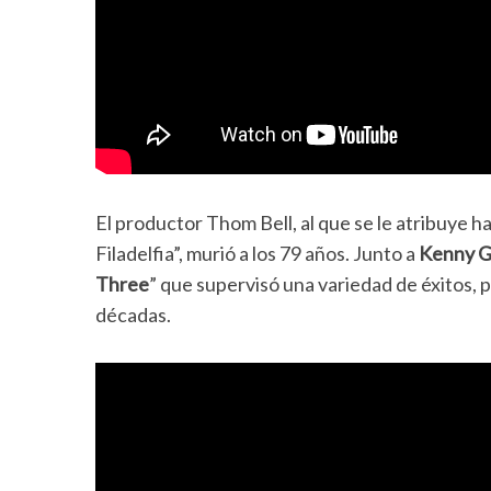
El productor Thom Bell, al que se le atribuye ha
Filadelfia”, murió a los 79 años. Junto a
Kenny G
Three
” que supervisó una variedad de éxitos, 
décadas.