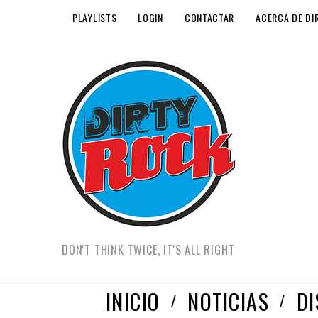
PLAYLISTS
LOGIN
CONTACTAR
ACERCA DE DI
DON'T THINK TWICE, IT'S ALL RIGHT
INICIO
NOTICIAS
D