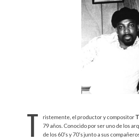
T
ristemente, el productor y compositor
T
79 años. Conocido por ser uno de los ar
de los 60’s y 70’s junto a sus compañer