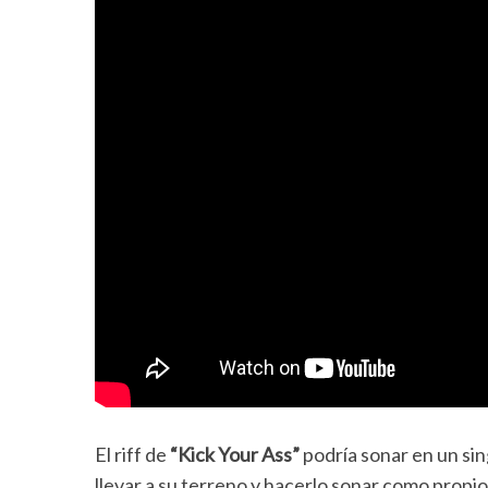
El riff de
“Kick Your Ass”
podría sonar en un sin
llevar a su terreno y hacerlo sonar como propio