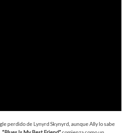
gle perdido de Lynyrd Skynyrd, aunque Ally lo sabe
.
“Blues Is My Best Friend”
comienza como un