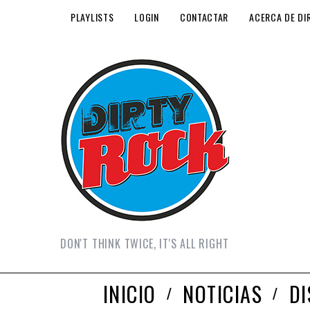
PLAYLISTS
LOGIN
CONTACTAR
ACERCA DE DI
DON'T THINK TWICE, IT'S ALL RIGHT
INICIO
NOTICIAS
D