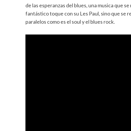
de las esperanzas del blues, una musica que se r
fantástico toque con su Les Paul, sino que se 
paralelos como es el soul y el blues rock.