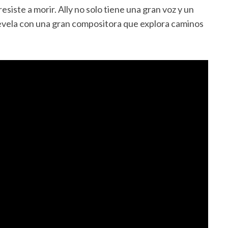
esiste a morir. Ally no solo tiene una gran voz y un
revela con una gran compositora que explora caminos