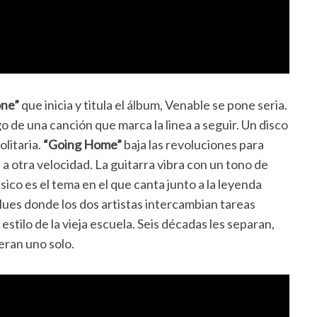
one”
que inicia y titula el álbum, Venable se pone seria.
go de una canción que marca la linea a seguir. Un disco
litaria.
“Going Home”
baja las revoluciones para
a otra velocidad. La guitarra vibra con un tono de
ico es el tema en el que canta junto a la leyenda
lues donde los dos artistas intercambian tareas
estilo de la vieja escuela. Seis décadas les separan,
eran uno solo.