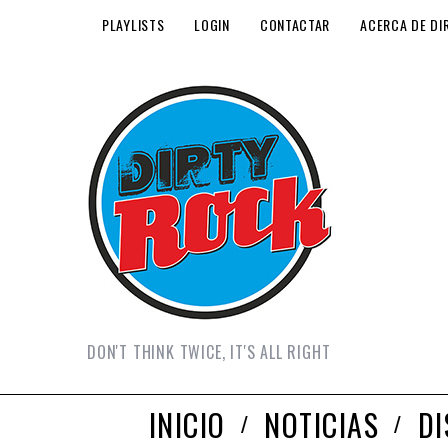
PLAYLISTS
LOGIN
CONTACTAR
ACERCA DE DI
DON'T THINK TWICE, IT'S ALL RIGHT
INICIO
NOTICIAS
D