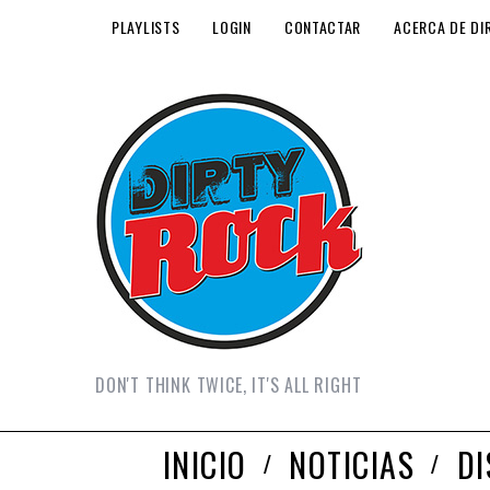
PLAYLISTS
LOGIN
CONTACTAR
ACERCA DE DI
DON'T THINK TWICE, IT'S ALL RIGHT
INICIO
NOTICIAS
D