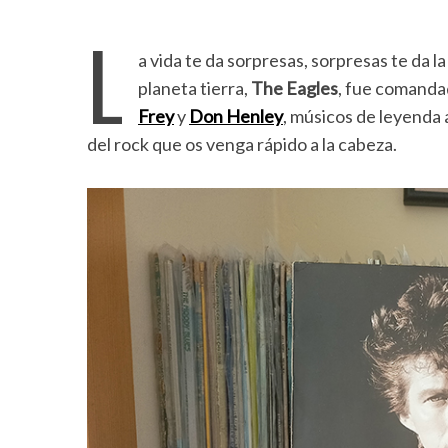
L
a vida te da sorpresas, sorpresas te da l
planeta tierra,
The Eagles
, fue comanda
Frey
y
Don Henley
, músicos de leyenda a
del rock que os venga rápido a la cabeza.