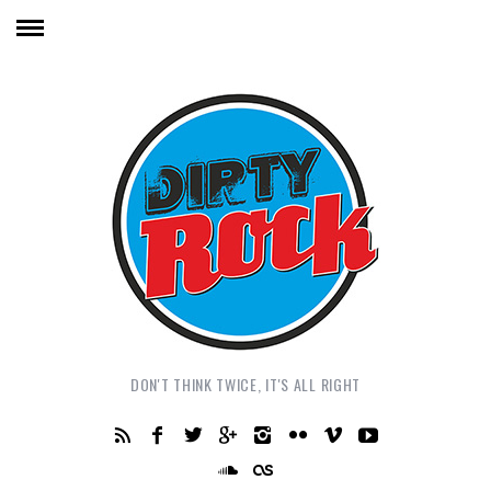
DON'T THINK TWICE, IT'S ALL RIGHT