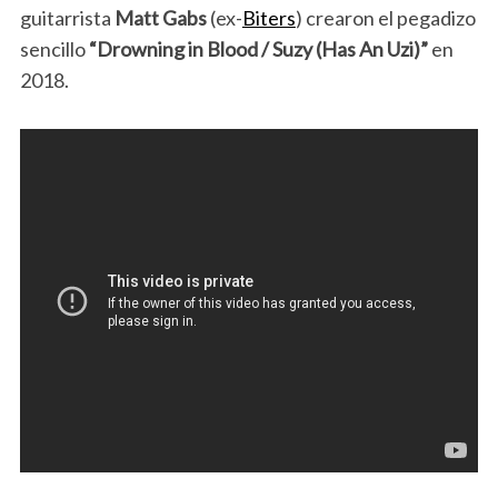
guitarrista
Matt Gabs
(ex-
Biters
) crearon el pegadizo
sencillo
“Drowning in Blood / Suzy (Has An Uzi)”
en
2018.