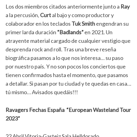
Los dos miembros citados anteriormente junto a
Ray
a la percusión,
Curt
al bajo y como productor y
colaborador en los teclados
Tuk Smith
engendran su
primer larda duración
“Badlands”
en 2021. Un
atrayente material cargado de cualquier vestigio que
desprenda rock and roll. Tras una breve reseña
biográfica pasamos a lo que nos interesa… su paso
por nuestro país. Y no son pocos los conciertos que
tienen confirmados hasta el momento, que pasamos
a detallar. Si pasan por tu ciudad y te quedas en casa…
tú mismo… Avisados quedáis!!!
Ravagers Fechas España “European Wasteland Tour
2023”
22 Abril Vitoria-Gasteiz Sala Helldorado