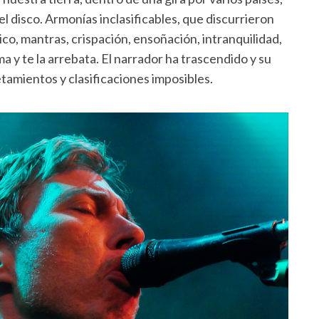
 disco. Armonías inclasificables, que discurrieron
ico, mantras, crispación, ensoñación, intranquilidad,
a y te la arrebata. El narrador ha trascendido y su
tamientos y clasificaciones imposibles.