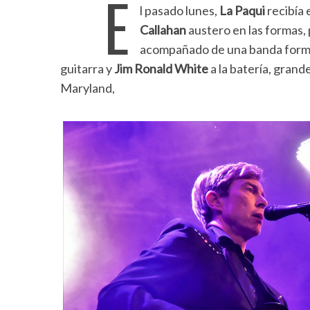
E
l pasado lunes,
La Paqui
recibía 
Callahan
austero en las formas, 
acompañado de una banda for
guitarra y
Jim Ronald White
a la batería, grand
Maryland,