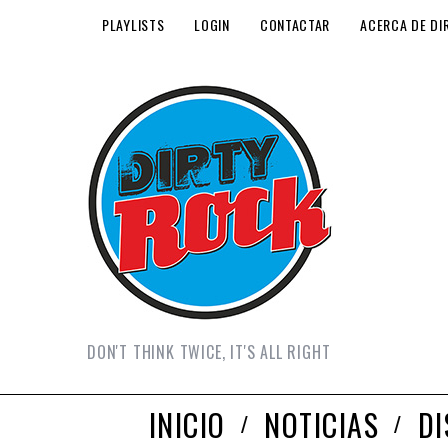
PLAYLISTS
LOGIN
CONTACTAR
ACERCA DE DI
DON'T THINK TWICE, IT'S ALL RIGHT
INICIO
NOTICIAS
D