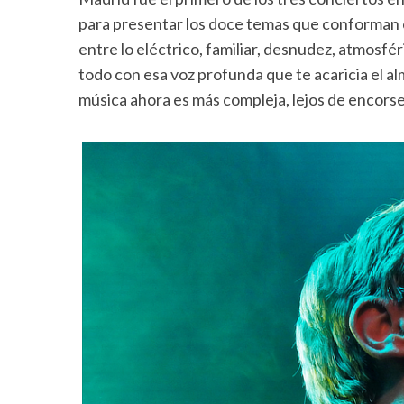
para presentar los doce temas que conforman el
entre lo eléctrico, familiar, desnudez, atmosfér
todo con esa voz profunda que te acaricia el alm
música ahora es más compleja, lejos de encorse