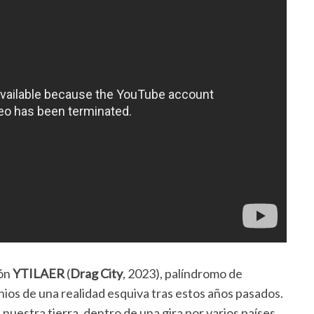
ión
YTILAER
(
Drag City
, 2023), palíndromo de
ios de una realidad esquiva tras estos años pasados.
nuestra tierra, dentro de una gira por varios países,