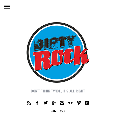
DON'T THINK TWICE, IT'S ALL RIGHT