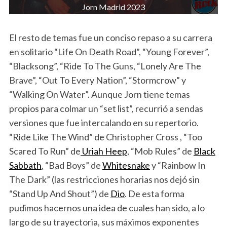
Jorn Madrid 2023
El resto de temas fue un conciso repaso a su carrera
en solitario “Life On Death Road”, “Young Forever”,
“Blacksong”, “Ride To The Guns, “Lonely Are The
Brave”, “Out To Every Nation”, “Stormcrow” y
“Walking On Water”. Aunque Jorn tiene temas
propios para colmar un “set list”, recurrió a sendas
versiones que fue intercalando en su repertorio.
“Ride Like The Wind” de Christopher Cross , “Too
Scared To Run” de
Uriah Heep
, “Mob Rules” de
Black
Sabbath
, “Bad Boys” de
Whitesnake
y “Rainbow In
The Dark” (las restricciones horarias nos dejó sin
“Stand Up And Shout”) de
Dio
. De esta forma
pudimos hacernos una idea de cuales han sido, a lo
largo de su trayectoria, sus máximos exponentes